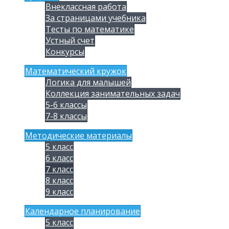
Внеклассная работа
За страницами учебника
Тесты по математике
Устный счет
Конкурсы
Математический кружок
Логика для малышей
Коллекция занимательных задач
5-6 классы
7-8 классы
Методические материалы
5 класс
6 класс
7 класс
8 класс
9 класс
Календарное планирование
5 класс