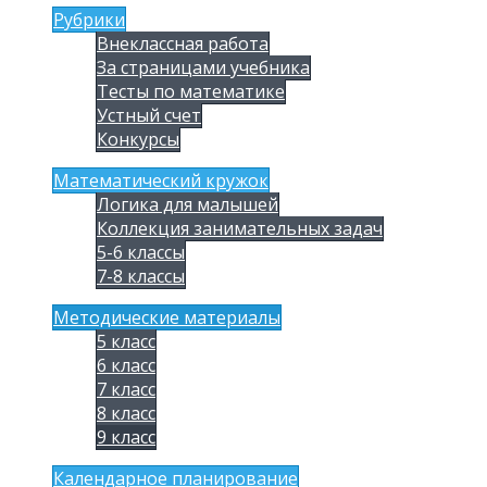
Рубрики
Внеклассная работа
За страницами учебника
Тесты по математике
Устный счет
Конкурсы
Математический кружок
Логика для малышей
Коллекция занимательных задач
5-6 классы
7-8 классы
Методические материалы
5 класс
6 класс
7 класс
8 класс
9 класс
Календарное планирование